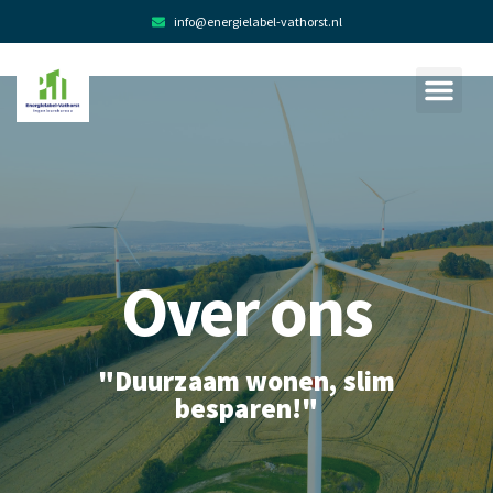
info@energielabel-vathorst.nl
Over ons
Over ons
"Duurzaam wonen, slim
besparen!"