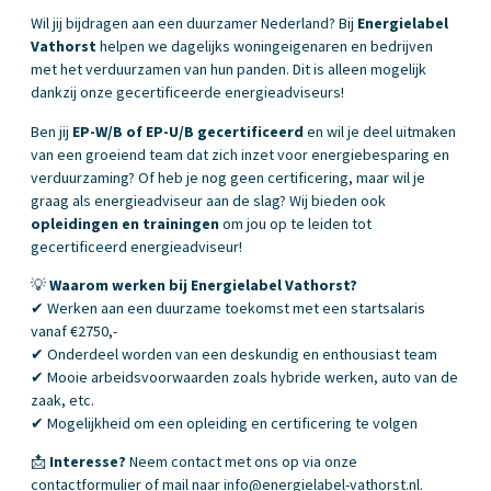
Wil jij bijdragen aan een duurzamer Nederland? Bij
Energielabel
Vathorst
helpen we dagelijks woningeigenaren en bedrijven
met het verduurzamen van hun panden. Dit is alleen mogelijk
dankzij onze gecertificeerde energieadviseurs!
Ben jij
EP-W/B of EP-U/B gecertificeerd
en wil je deel uitmaken
van een groeiend team dat zich inzet voor energiebesparing en
verduurzaming? Of heb je nog geen certificering, maar wil je
graag als energieadviseur aan de slag? Wij bieden ook
opleidingen en trainingen
om jou op te leiden tot
gecertificeerd energieadviseur!
💡
Waarom werken bij Energielabel Vathorst?
✔ Werken aan een duurzame toekomst met een startsalaris
vanaf €2750,-
✔ Onderdeel worden van een deskundig en enthousiast team
✔ Mooie arbeidsvoorwaarden zoals hybride werken, auto van de
zaak, etc.
✔ Mogelijkheid om een opleiding en certificering te volgen
📩
Interesse?
Neem contact met ons op via onze
contactformulier of mail naar
info@energielabel-vathorst.nl
.